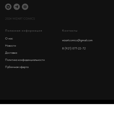
2024 WIZART COMICS
Полезная информация
Контакты
О нас
wizartcomics@gmail.com
Новости
8 (921) 077-22-72
Доставка
Политика конфиденциальности
Публичная оферта
Tilda
Made on