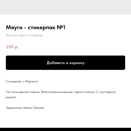
Мяуги - стикерпак №1
Артикул:
мяуги стикерпак
200
р.
Добавить в корзину
Стикерпак с Мяугами!
На полимерной плёнке. Влагонепроницаемые, термостойкие. С плоттерной
резкой.
Художница: Алёна Орлова