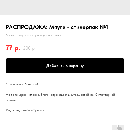
РАСПРОДАЖА: Мяуги - стикерпак №1
Артикул:
мяуги стикерпак распродажа
77
р.
200
р.
Добавить в корзину
Стикерпак с Мяугами!
На полимерной плёнке. Влагонепроницаемые, термостойкие. С плоттерной
резкой.
Художница: Алёна Орлова