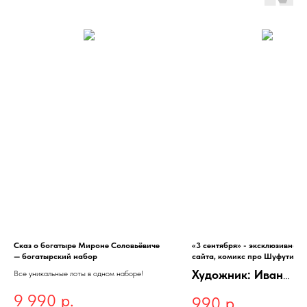
Сказ о богатыре Мироне Соловьёвиче
«3 сентября» - эксклюзивная
— богатырский набор
сайта, комикс про Шуфутинск
том)
Художник: Иван
Все уникальные лоты в одном наборе!
Щербаков
9 990
р.
990
р.
Тираж: 33 шт.