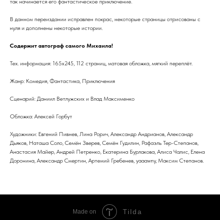
так начинается его фантастическое приключение.
В данном переиздании исправлен покрас, некоторые страницы отрисованы с
нуля и дополнены некоторые истории.
Содержит автограф самого Михаила!
Тех. информация: 165х245, 112 страниц, матовая обложка, мягкий переплёт.
Жанр: Комедия, Фантастика, Приключения
Сценарий: Даниил Ветлужских и Влад Максименко
Обложка: Алексей Горбут
Художники: Евгений Пивнев, Лина Рорич, Александр Андрианов, Александр
Дьяков, Наташа Соло, Семён Зверев, Семён Гудилин, Рафаэль Тер-Степанов,
Анастасия Майер, Андрей Петренко, Екатерина Бурлакова, Алиса Чалис, Елена
Доронина, Александр Смертин, Артемий Гребенев, yaaawny, Максим Степанов.
Tilda
Made on