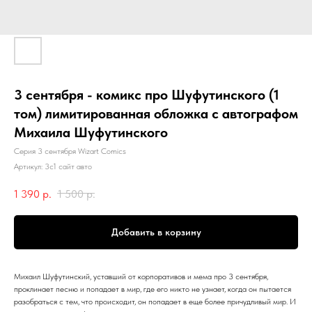
3 сентября - комикс про Шуфутинского (1
том) лимитированная обложка с автографом
Михаила Шуфутинского
Серия 3 сентября Wizart Comics
Артикул:
3с1 сайт авто
1 390
р.
1 500
р.
Добавить в корзину
Михаил Шуфутинский, уставший от корпоративов и мема про 3 сентября,
проклинает песню и попадает в мир, где его никто не узнает, когда он пытается
разобраться с тем, что происходит, он попадает в еще более причудливый мир. И